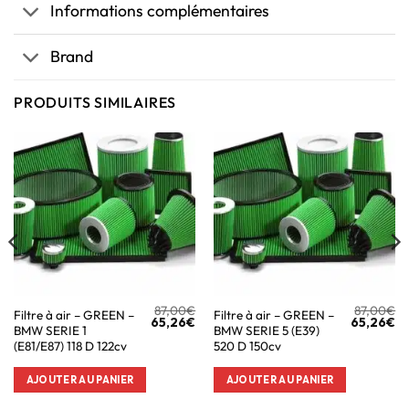
Informations complémentaires
Brand
PRODUITS SIMILAIRES
87,00
€
87,00
€
Filtre à air – GREEN –
Filtre à air – GREEN –
65,26
€
65,26
€
BMW SERIE 1
BMW SERIE 5 (E39)
(E81/E87) 118 D 122cv
520 D 150cv
AJOUTER AU PANIER
AJOUTER AU PANIER