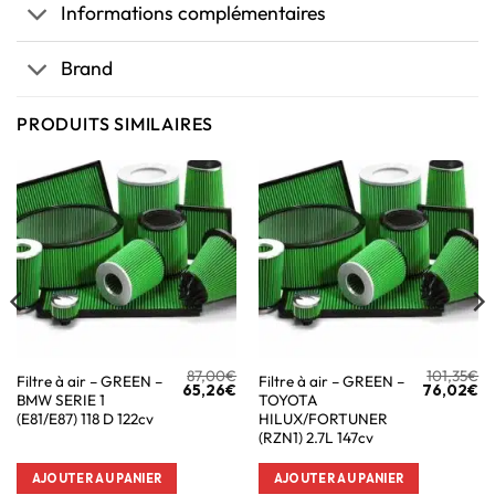
Informations complémentaires
Brand
PRODUITS SIMILAIRES
87,00
€
101,35
€
Filtre à air – GREEN –
Filtre à air – GREEN –
65,26
€
76,02
€
BMW SERIE 1
TOYOTA
(E81/E87) 118 D 122cv
HILUX/FORTUNER
(RZN1) 2.7L 147cv
AJOUTER AU PANIER
AJOUTER AU PANIER