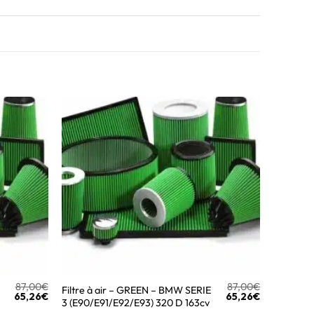
87,00
€
87,00
€
Filtre à air – GREEN – BMW SERIE
65,26
€
65,26
€
3 (E90/E91/E92/E93) 320 D 163cv