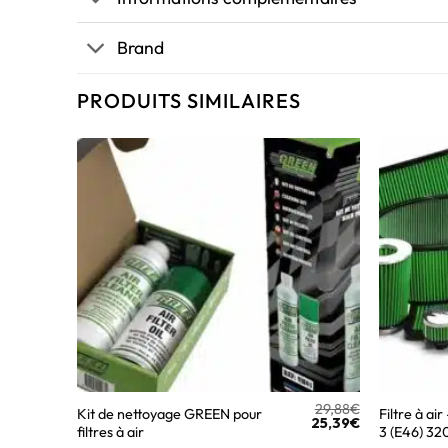
Brand
PRODUITS SIMILAIRES
29,88
€
Kit de nettoyage GREEN pour
Filtre à a
25,39
€
filtres à air
3 (E46) 32