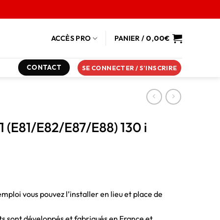
ACCÈS PRO
PANIER /
0,00
€
CONTACT
SE CONNECTER / S’INSCRIRE
1 (E81/E82/E87/E88) 130 i
emploi vous pouvez l’installer en lieu et place de
duits sont développés et fabriqués en France et