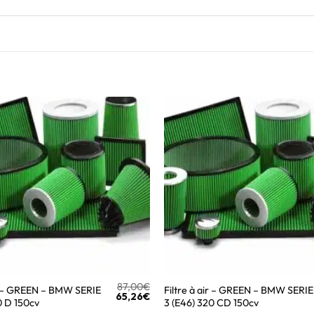
87,00
€
ir – GREEN – BMW SERIE
Filtre à air – GREEN – BMW SERIE
65,26
€
0 D 150cv
3 (E46) 320 CD 150cv