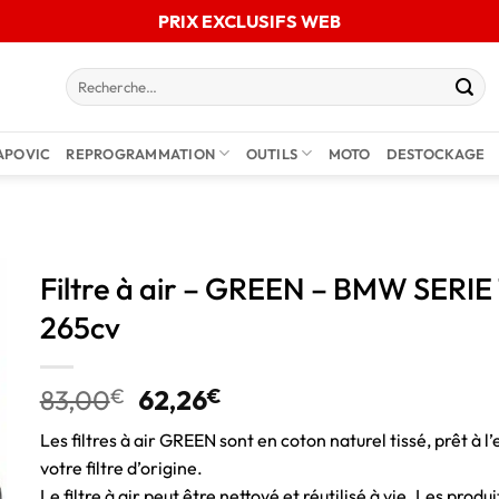
PRIX EXCLUSIFS WEB
APOVIC
REPROGRAMMATION
OUTILS
MOTO
DESTOCKAGE
Filtre à air – GREEN – BMW SERIE 
265cv
83,00
€
62,26
€
Les filtres à air GREEN sont en coton naturel tissé, prêt à l’
votre filtre d’origine.
Le filtre à air peut être nettoyé et réutilisé à vie. Les pro