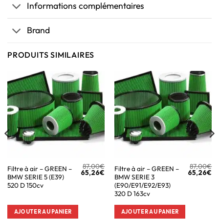
Informations complémentaires
Brand
PRODUITS SIMILAIRES
87,00
€
87,00
€
Filtre à air – GREEN –
Filtre à air – GREEN –
65,26
€
65,26
€
BMW SERIE 5 (E39)
BMW SERIE 3
520 D 150cv
(E90/E91/E92/E93)
320 D 163cv
AJOUTER AU PANIER
AJOUTER AU PANIER