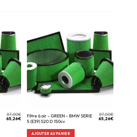
87,00
€
87,00
€
Filtre à air – GREEN – BMW SERIE
65,26
€
65,26
€
5 (E39) 520 D 150cv
AJOUTER AU PANIER