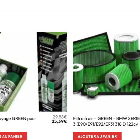
29,88
€
toyage GREEN pour
Filtre à air – GREEN – BMW SERIE
25,39
€
3 (E90/E91/E92/E93) 318 D 122cv
 AU PANIER
AJOUTER AU PANIER