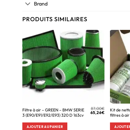
Brand
PRODUITS SIMILAIRES
87,00
€
Filtre à air – GREEN – BMW SERIE
Kit de net
65,26
€
3 (E90/E91/E92/E93) 320 D 163cv
filtres à air
AJOUTER AU PANIER
AJOUTER