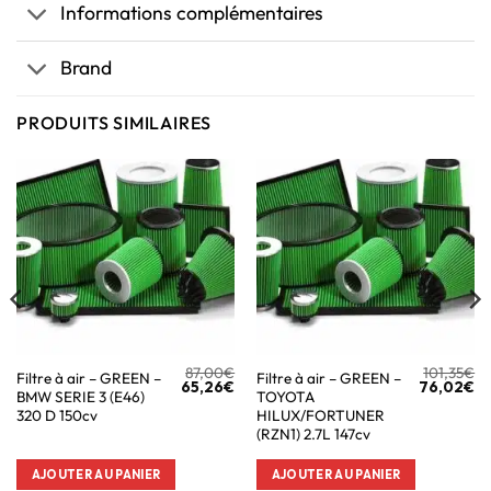
Informations complémentaires
Brand
PRODUITS SIMILAIRES
87,00
€
101,35
€
Filtre à air – GREEN –
Filtre à air – GREEN –
65,26
€
76,02
€
BMW SERIE 3 (E46)
TOYOTA
320 D 150cv
HILUX/FORTUNER
(RZN1) 2.7L 147cv
AJOUTER AU PANIER
AJOUTER AU PANIER