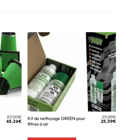
87,00
€
29,88
€
Kit de nettoyage GREEN pour
65,26
€
25,39
€
filtres à air