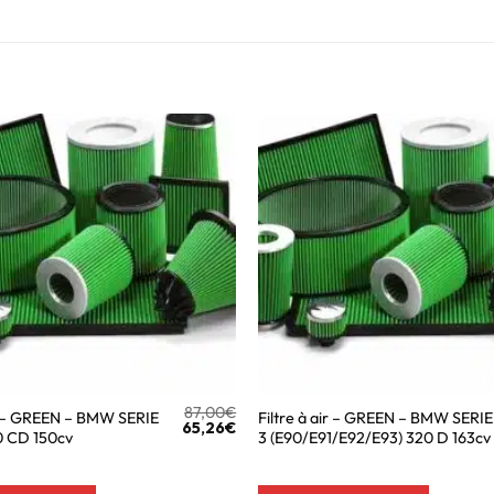
87,00
€
ir – GREEN – BMW SERIE
Filtre à air – GREEN – BMW SERIE
65,26
€
0 CD 150cv
3 (E90/E91/E92/E93) 320 D 163cv