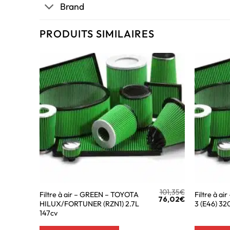
Brand
PRODUITS SIMILAIRES
101,35
€
Filtre à air – GREEN – TOYOTA
Filtre à a
76,02
€
HILUX/FORTUNER (RZN1) 2.7L
3 (E46) 32
147cv