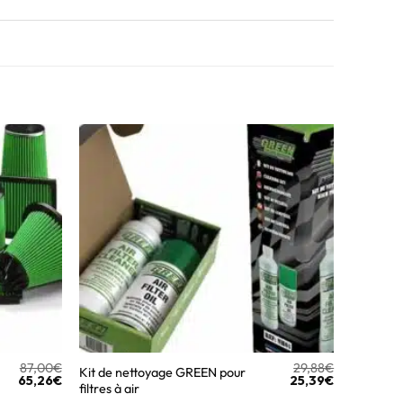
87,00
€
29,88
€
Kit de nettoyage GREEN pour
65,26
€
25,39
€
filtres à air