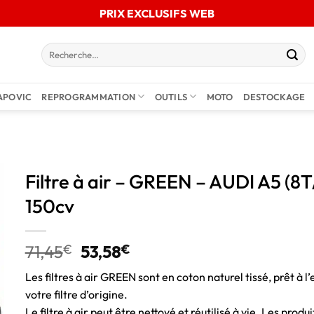
PRIX EXCLUSIFS WEB
APOVIC
REPROGRAMMATION
OUTILS
MOTO
DESTOCKAGE
Filtre à air – GREEN – AUDI A5 (
150cv
71,45
€
53,58
€
Les filtres à air GREEN sont en coton naturel tissé, prêt à l’
votre filtre d’origine.
Le filtre à air peut être nettoyé et réutilisé à vie. Les pro