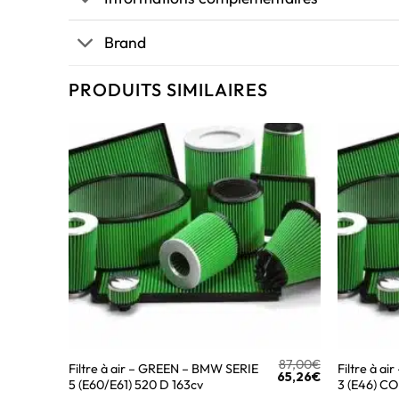
Brand
PRODUITS SIMILAIRES
87,00
€
Filtre à air – GREEN – BMW SERIE
Filtre à a
65,26
€
5 (E60/E61) 520 D 163cv
3 (E46) C