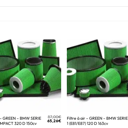
87,00
€
ir – GREEN – BMW SERIE
Filtre à air – GREEN – BMW SERIE
65,26
€
OMPACT 320 D 150cv
1 (E81/E87) 120 D 163cv