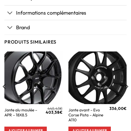
Informations complémentaires
Brand
PRODUITS SIMILAIRES
448,43
€
336,00
€
Jante alu moulée –
Jante avant – Evo
403,58
€
APR – 18X8.5
Corse Pista – Alpine
A110
AJOUTER AU PANIER
AJOUTER AU PANIER