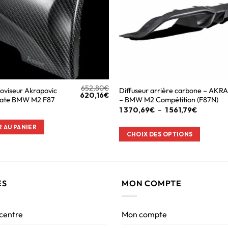
652,80
€
oviseur Akrapovic
Diffuseur arrière carbone – AK
620,16
€
mate BMW M2 F87
– BMW M2 Compétition (F87N)
1 370,69
€
–
1 561,79
€
 AU PANIER
CHOIX DES OPTIONS
ES
MON COMPTE
 centre
Mon compte