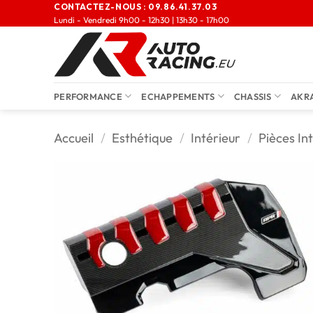
CONTACTEZ-NOUS :
09.86.41.37.03
Lundi - Vendredi 9h00 - 12h30 | 13h30 - 17h00
PERFORMANCE
ECHAPPEMENTS
CHASSIS
AKR
Accueil
/
Esthétique
/
Intérieur
/
Pièces In