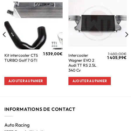
1 539,00
€
1 480,00
€
Kit intercooler CTS
Intercooler
1 405,99
€
TURBO Golf 7 GTI
Wagner EVO 2
Audi TT RS 2.5L
340 Cv
AJOUTER AU PANIER
AJOUTER AU PANIER
INFORMATIONS DE CONTACT
Auto Racing