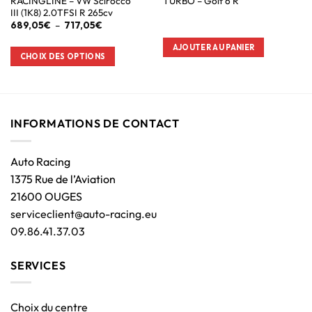
RACINGLINE – VW Scirocco
TURBO – Golf 6 R
III (1K8) 2.0TFSI R 265cv
689,05
€
–
717,05
€
AJOUTER AU PANIER
CHOIX DES OPTIONS
INFORMATIONS DE CONTACT
Auto Racing
1375 Rue de l’Aviation
21600 OUGES
serviceclient@auto-racing.eu
09.86.41.37.03
SERVICES
Choix du centre