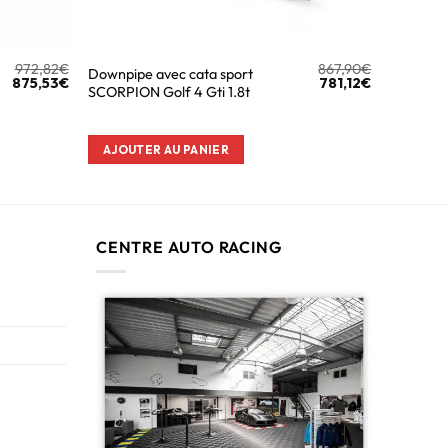
972,82
€
867,90
€
Downpipe avec cata sport
875,53
€
781,12
€
SCORPION Golf 4 Gti 1.8t
AJOUTER AU PANIER
CENTRE AUTO RACING