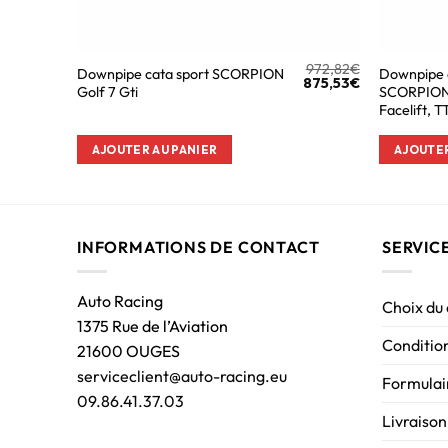
972,82
€
Downpipe cata sport SCORPION
Downpipe 
875,53
€
Golf 7 Gti
SCORPION 
Facelift, 
AJOUTER AU PANIER
AJOUTER
INFORMATIONS DE CONTACT
SERVIC
Auto Racing
Choix du
1375 Rue de l’Aviation
Condition
21600 OUGES
serviceclient@auto-racing.eu
Formulair
09.86.41.37.03
Livraison