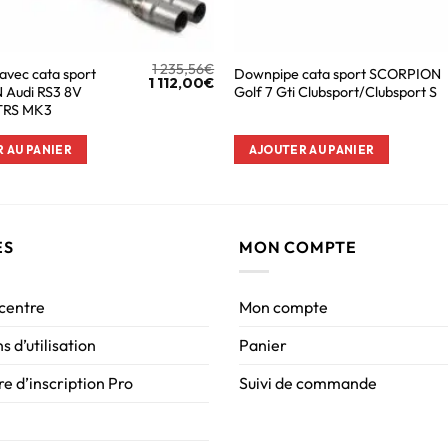
1 235,56
€
avec cata sport
Downpipe cata sport SCORPION
1 112,00
€
Audi RS3 8V
Golf 7 Gti Clubsport/Clubsport S
TTRS MK3
 AU PANIER
AJOUTER AU PANIER
ES
MON COMPTE
 centre
Mon compte
s d’utilisation
Panier
e d’inscription Pro
Suivi de commande