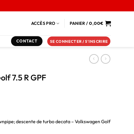
ACCÈS PRO
PANIER /
0,00
€
CONTACT
SE CONNECTER / S’INSCRIRE
lf 7.5 R GPF
ownpipe; descente de turbo decata – Volkswagen Golf