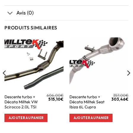
Avis (0)
PRODUITS SIMILAIRES
606,00
€
357,00
€
Descente turbo +
Descente turbo +
515,10
€
303,46
€
Décata Milltek VW
Décata Milltek Seat
Scirocco 2.0L TSI
Ibiza 6L Cupra
AJOUTER AU PANIER
AJOUTER AU PANIER