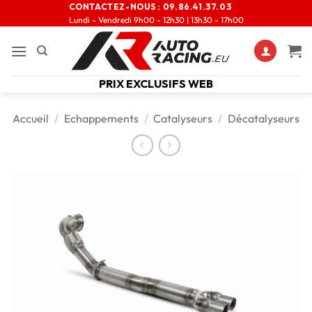
CONTACTEZ-NOUS :
09.86.41.37.03
Lundi - Vendredi 9h00 - 12h30 | 13h30 - 17h00
PRIX EXCLUSIFS WEB
Accueil
/
Echappements
/
Catalyseurs
/
Décatalyseurs