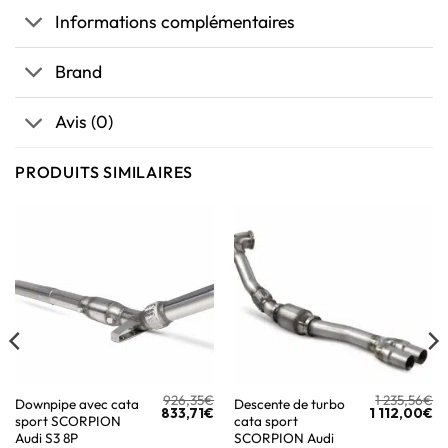
Informations complémentaires
Brand
Avis (0)
PRODUITS SIMILAIRES
926,35
€
1 235,56
€
Downpipe avec cata
Descente de turbo
833,71
€
1 112,00
€
sport SCORPION
cata sport
Audi S3 8P
SCORPION Audi