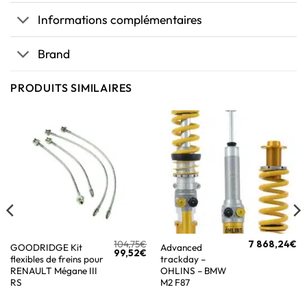
Informations complémentaires
Brand
PRODUITS SIMILAIRES
104,75
€
7 868,24
€
GOODRIDGE Kit
Advanced
99,52
€
flexibles de freins pour
trackday –
RENAULT Mégane III
OHLINS – BMW
RS
M2 F87