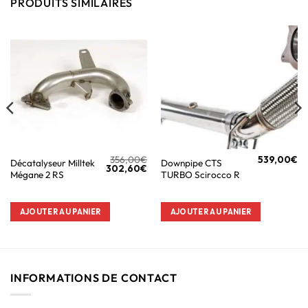
PRODUITS SIMILAIRES
356,00
€
539,00
€
Décatalyseur Milltek
Downpipe CTS
302,60
€
Mégane 2 RS
TURBO Scirocco R
AJOUTER AU PANIER
AJOUTER AU PANIER
INFORMATIONS DE CONTACT