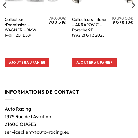
1 790,00
€
10 398,00
€
Collecteur
Collecteurs Titane
1 700,51
€
9 878,10
€
d’admission –
– AKRAPOVIC –
WAGNER – BMW
Porsche 911
140i F20 (B58)
(992.2) GT3 2025
AJOUTER AU PANIER
AJOUTER AU PANIER
INFORMATIONS DE CONTACT
Auto Racing
1375 Rue de l’Aviation
21600 OUGES
serviceclient@auto-racing.eu