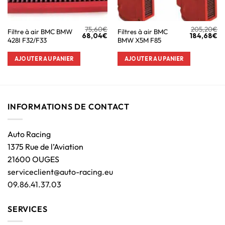
75,60
€
205,20
€
Filtre à air BMC BMW
Filtres à air BMC
68,04
€
184,68
€
428I F32/F33
BMW X5M F85
AJOUTER AU PANIER
AJOUTER AU PANIER
INFORMATIONS DE CONTACT
Auto Racing
1375 Rue de l’Aviation
21600 OUGES
serviceclient@auto-racing.eu
09.86.41.37.03
SERVICES