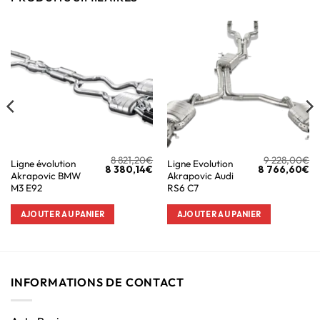
8 821,20
€
9 228,00
€
Ligne évolution
Ligne Evolution
8 380,14
€
8 766,60
€
Akrapovic BMW
Akrapovic Audi
M3 E92
RS6 C7
AJOUTER AU PANIER
AJOUTER AU PANIER
INFORMATIONS DE CONTACT