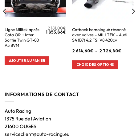
2 181,00
€
Ligne Milltek après
Catback homologué résonné
1 853,86
€
Cata OR + Inter
avec valves – MILLTEK – Audi
Sortie Twin GT-80
S4 (B7) 4.2 FSI V8 420cv
A5 BVM
2 614,60
€
–
2 726,80
€
AJOUTER AU PANIER
CHOIX DES OPTIONS
INFORMATIONS DE CONTACT
Auto Racing
1375 Rue de l’Aviation
21600 OUGES
serviceclient@auto-racing.eu