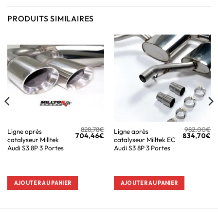
PRODUITS SIMILAIRES
828,78
€
982,00
€
Ligne après
Ligne après
704,46
€
834,70
€
catalyseur Milltek
catalyseur Milltek EC
Audi S3 8P 3 Portes
Audi S3 8P 3 Portes
AJOUTER AU PANIER
AJOUTER AU PANIER