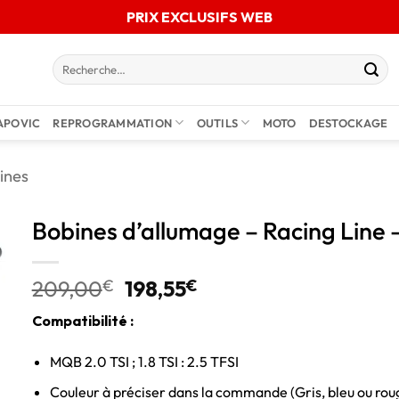
PRIX EXCLUSIFS WEB
APOVIC
REPROGRAMMATION
OUTILS
MOTO
DESTOCKAGE
ines
Bobines d’allumage – Racing Line 
209,00
€
198,55
€
Compatibilité :
MQB 2.0 TSI ; 1.8 TSI : 2.5 TFSI
Couleur à préciser dans la commande (Gris, bleu ou rou