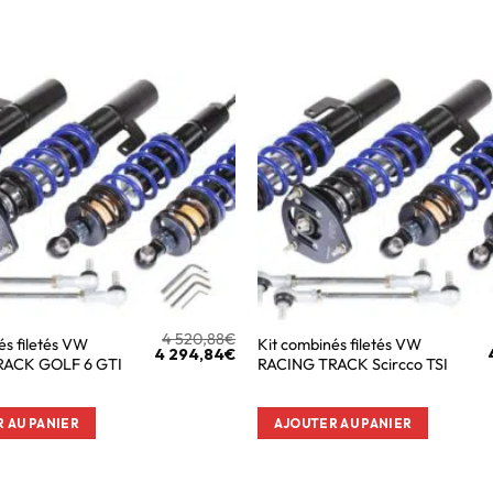
4 520,88
€
és filetés VW
Kit combinés filetés VW
4 294,84
€
RACK GOLF 6 GTI
RACING TRACK Scircco TSI
 AU PANIER
AJOUTER AU PANIER