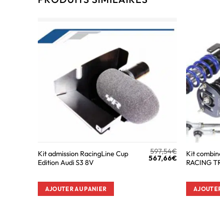
597,54
€
Kit admission RacingLine Cup
Kit combin
567,66
€
Edition Audi S3 8V
RACING T
AJOUTER AU PANIER
AJOUTER