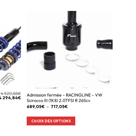
4 520,88
€
Admission fermée – RACINGLINE – VW
4 294,84
€
Scirocco III (1K8) 2.0TFSI R 265cv
689,05
€
–
717,05
€
CHOIX DES OPTIONS