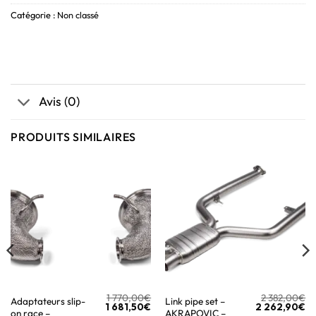
Catégorie :
Non classé
Avis (0)
PRODUITS SIMILAIRES
1 770,00
€
2 382,00
€
Adaptateurs slip-
Link pipe set –
1 681,50
€
2 262,90
€
on race –
AKRAPOVIC –