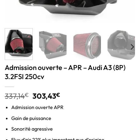
Admission ouverte – APR – Audi A3 (8P)
3.2FSI 250cv
337,14
€
303,43
€
Admission ouverte APR
Gain de puissance
Sonorité agressive
Flux d’air 22% plus important que d’origine