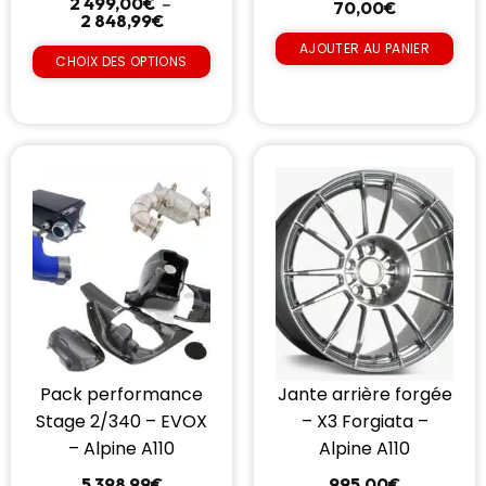
2 499,00
€
–
70,00
€
2 848,99
€
AJOUTER AU PANIER
CHOIX DES OPTIONS
Pack performance
Jante arrière forgée
Stage 2/340 – EVOX
– X3 Forgiata –
– Alpine A110
Alpine A110
5 398,99
€
995,00
€