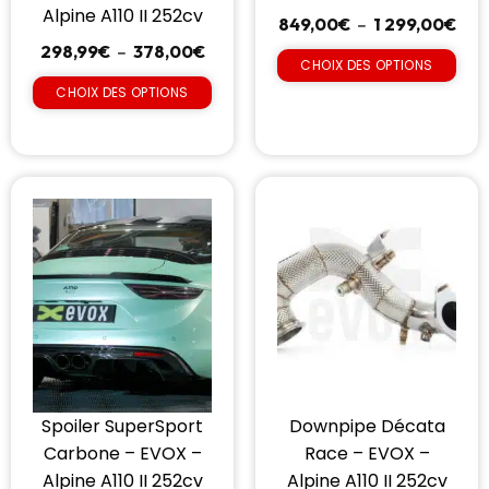
Alpine A110 II 252cv
849,00
€
–
1 299,00
€
298,99
€
–
378,00
€
CHOIX DES OPTIONS
CHOIX DES OPTIONS
Spoiler SuperSport
Downpipe Décata
Carbone – EVOX –
Race – EVOX –
Alpine A110 II 252cv
Alpine A110 II 252cv