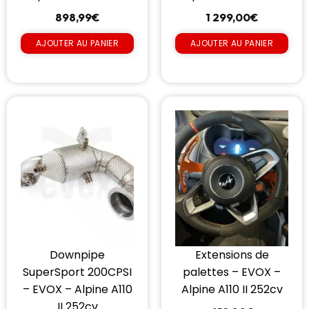
898,99
€
1 299,00
€
AJOUTER AU PANIER
AJOUTER AU PANIER
Downpipe
Extensions de
SuperSport 200CPSI
palettes – EVOX –
– EVOX – Alpine A110
Alpine A110 II 252cv
II 252cv