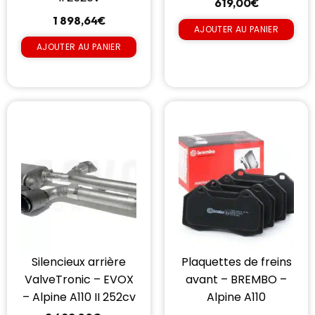
619,00
€
1 898,64
€
AJOUTER AU PANIER
AJOUTER AU PANIER
Silencieux arrière
Plaquettes de freins
ValveTronic – EVOX
avant – BREMBO –
– Alpine A110 II 252cv
Alpine A110