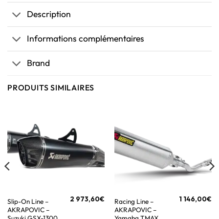
Description
Informations complémentaires
Brand
PRODUITS SIMILAIRES
2 973,60
€
1 146,00
€
Slip-On Line –
Racing Line –
AKRAPOVIC –
AKRAPOVIC –
Suzuki GSX-1300
Yamaha TMAX