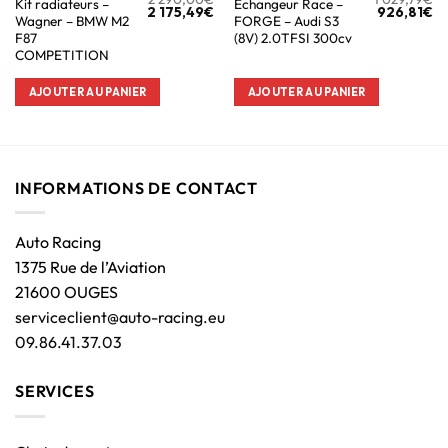
Kit radiateurs –
Échangeur Race –
2 175,49
€
926,81
€
Wagner – BMW M2
FORGE – Audi S3
F87
(8V) 2.0TFSI 300cv
COMPETITION
AJOUTER AU PANIER
AJOUTER AU PANIER
INFORMATIONS DE CONTACT
Auto Racing
1375 Rue de l’Aviation
21600 OUGES
serviceclient@auto-racing.eu
09.86.41.37.03
SERVICES