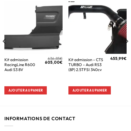
636,85
€
455,99
€
Kit admission
Kit admission – CTS
605,00
€
RacingLine R600
TURBO – Audi RS3
Audi S3 8V
(8P) 2.5TFSI 340cv
AJOUTER AU PANIER
AJOUTER AU PANIER
INFORMATIONS DE CONTACT