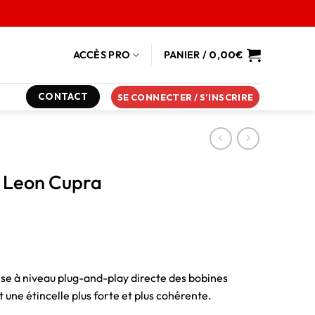
ACCÈS PRO
PANIER /
0,00
€
CONTACT
SE CONNECTER / S’INSCRIRE
t Leon Cupra
se à niveau plug-and-play directe des bobines
t une étincelle plus forte et plus cohérente.