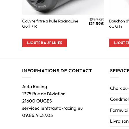
127,78
€
Couvre filtre a huile RacingLine
Bouchon d’
121,39
€
Golf 7 R
6C GTi
AJOUTER AU PANIER
AJOUTER
INFORMATIONS DE CONTACT
SERVIC
Auto Racing
Choix du
1375 Rue de l’Aviation
Condition
21600 OUGES
serviceclient@auto-racing.eu
Formulair
09.86.41.37.03
Livraison