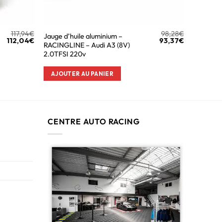
117,94
€
98,28
€
Jauge d’huile aluminium –
112,04
€
93,37
€
RACINGLINE – Audi A3 (8V)
2.0TFSI 220v
AJOUTER AU PANIER
CENTRE AUTO RACING