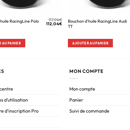
117,94
€
huile RacingLine Polo
Bouchon d’huile RacingLine Audi
112,04
€
TT
 AU PANIER
AJOUTER AU PANIER
ES
MON COMPTE
 centre
Mon compte
s d’utilisation
Panier
e d’inscription Pro
Suivi de commande