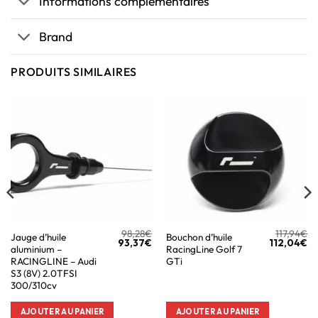
Informations complémentaires
Brand
PRODUITS SIMILAIRES
98,28
€
117,94
€
Jauge d’huile
Bouchon d’huile
93,37
€
112,04
€
aluminium –
RacingLine Golf 7
RACINGLINE – Audi
GTi
S3 (8V) 2.0TFSI
300/310cv
AJOUTER AU PANIER
AJOUTER AU PANIER