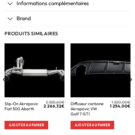
Informations complémentaires
Brand
PRODUITS SIMILAIRES
2 385,60
€
1 320,00
€
Slip-On Akrapovic
Diffuseur carbone
2 266,32
€
1 254,00
€
Fiat 500 Abarth
Akrapovic VW
Golf 7 GTI
AJOUTER AU PANIER
AJOUTER AU PANIER