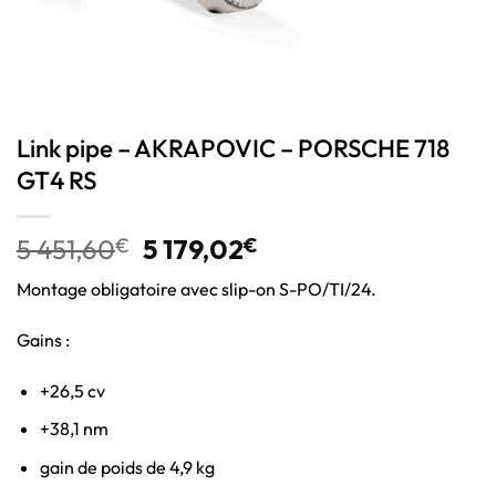
Link pipe – AKRAPOVIC – PORSCHE 718
GT4 RS
5 451,60
€
5 179,02
€
Montage obligatoire avec slip-on S-PO/TI/24.
Gains :
+26,5 cv
+38,1 nm
gain de poids de 4,9 kg