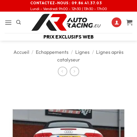
CONTACTEZ-NOUS :
09.86.41.37.03
Lundi - Vendredi 9h00 - 12h30 | 13h30 - 17h00
PRIX EXCLUSIFS WEB
Accueil
/
Echappements
/
Lignes
/
Lignes après
catalyseur