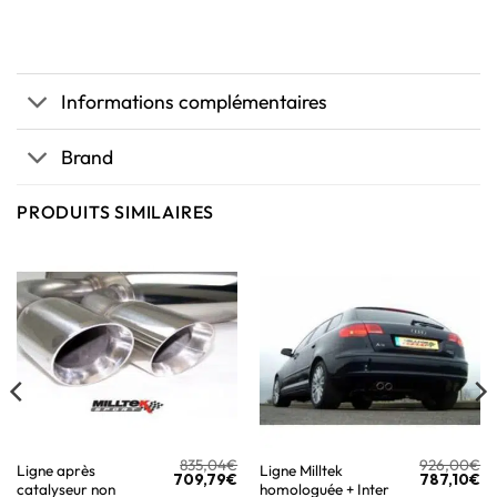
Informations complémentaires
Brand
PRODUITS SIMILAIRES
835,04
€
926,00
€
Ligne après
Ligne Milltek
709,79
€
787,10
€
catalyseur non
homologuée + Inter