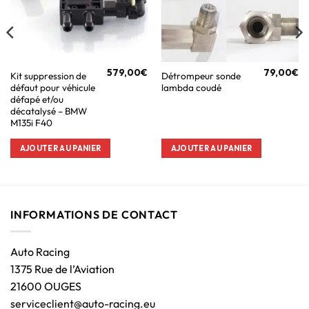
579,00
€
79,00
€
Kit suppression de
Détrompeur sonde
défaut pour véhicule
lambda coudé
défapé et/ou
décatalysé – BMW
M135i F40
AJOUTER AU PANIER
AJOUTER AU PANIER
INFORMATIONS DE CONTACT
Auto Racing
1375 Rue de l’Aviation
21600 OUGES
serviceclient@auto-racing.eu