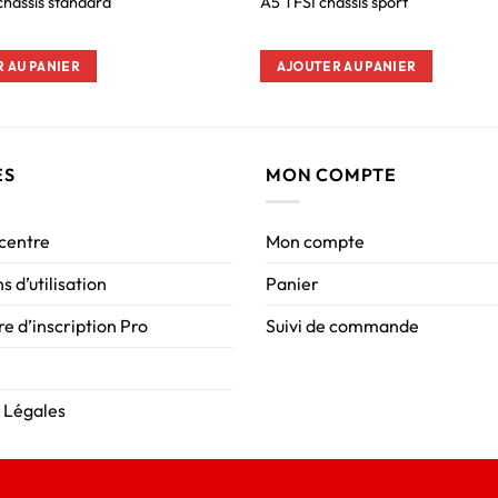
châssis standard
A5 TFSI châssis sport
 AU PANIER
AJOUTER AU PANIER
ES
MON COMPTE
 centre
Mon compte
s d’utilisation
Panier
e d’inscription Pro
Suivi de commande
 Légales