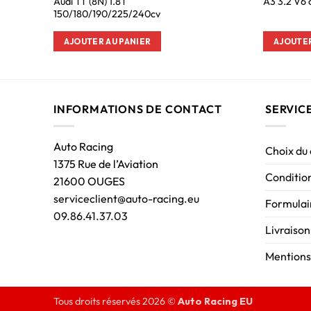
Audi TT (8N) 1.8T
A3 3.2 V6 
150/180/190/225/240cv
AJOUTER AU PANIER
AJOUTER
INFORMATIONS DE CONTACT
SERVIC
Auto Racing
Choix du
1375 Rue de l’Aviation
Condition
21600 OUGES
serviceclient@auto-racing.eu
Formulair
09.86.41.37.03
Livraison
Mentions
Tous droits réservés 2026 ©
Auto Racing EU