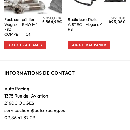
5 860,00
€
519,00
€
Pack compétition –
Radiateur d’huile –
5 566,99
€
493,06
€
Wagner – BMW M4
AIRTEC – Megane 4
F82
RS
COMPETITION
AJOUTER AU PANIER
AJOUTER AU PANIER
INFORMATIONS DE CONTACT
Auto Racing
1375 Rue de l’Aviation
21600 OUGES
serviceclient@auto-racing.eu
09.86.41.37.03