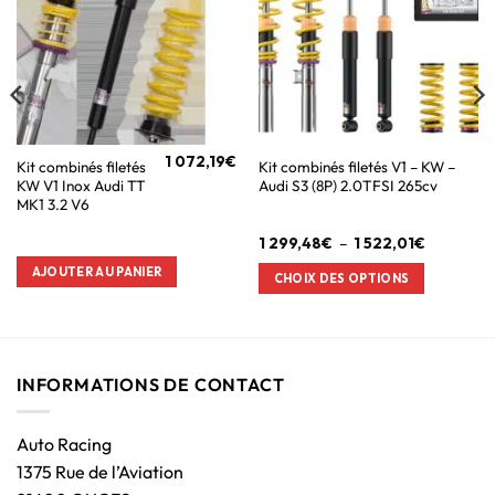
1 072,19
€
Kit combinés filetés
Kit combinés filetés V1 – KW –
KW V1 Inox Audi TT
Audi S3 (8P) 2.0TFSI 265cv
MK1 3.2 V6
1 299,48
€
–
1 522,01
€
AJOUTER AU PANIER
CHOIX DES OPTIONS
INFORMATIONS DE CONTACT
Auto Racing
1375 Rue de l’Aviation