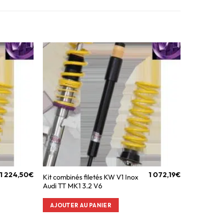
1 224,50
€
1 072,19
€
Kit combinés filetés KW V1 Inox
Audi TT MK1 3.2 V6
AJOUTER AU PANIER