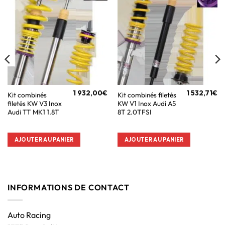
1 932,00
€
1 532,71
€
Kit combinés
Kit combinés filetés
filetés KW V3 Inox
KW V1 Inox Audi A5
Audi TT MK1 1.8T
8T 2.0TFSI
AJOUTER AU PANIER
AJOUTER AU PANIER
INFORMATIONS DE CONTACT
Auto Racing