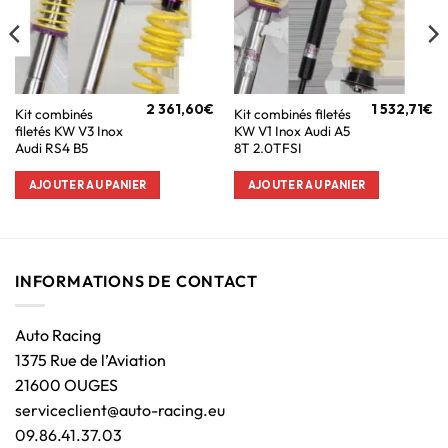
2 361,60
€
1 532,71
€
Kit combinés
Kit combinés filetés
filetés KW V3 Inox
KW V1 Inox Audi A5
Audi RS4 B5
8T 2.0TFSI
AJOUTER AU PANIER
AJOUTER AU PANIER
INFORMATIONS DE CONTACT
Auto Racing
1375 Rue de l’Aviation
21600 OUGES
serviceclient@auto-racing.eu
09.86.41.37.03