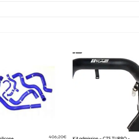
406,20
€
silicone
Kit admission – CTS TURBO –