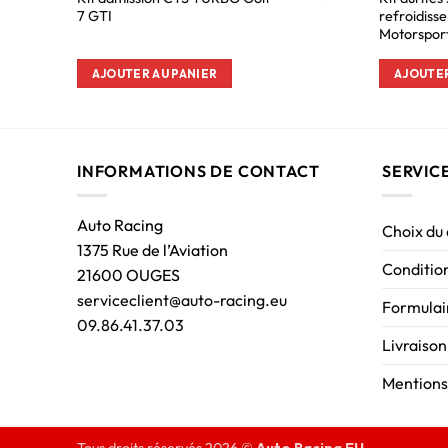
7 GTI
refroidiss
Motorsport
AJOUTER AU PANIER
AJOUTER
INFORMATIONS DE CONTACT
SERVIC
Auto Racing
Choix du
1375 Rue de l’Aviation
Condition
21600 OUGES
serviceclient@auto-racing.eu
Formulair
09.86.41.37.03
Livraison
Mentions
Tous droits réservés 2026 ©
Auto Racing EU