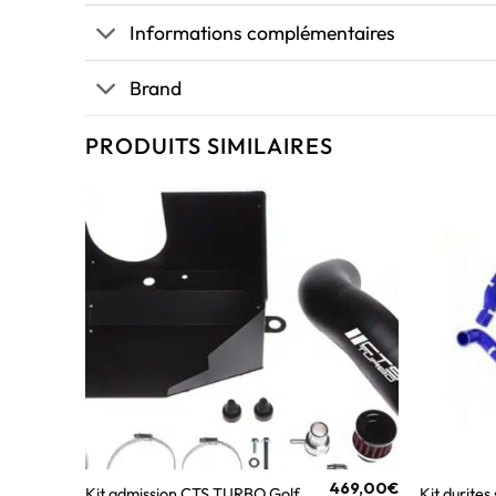
Informations complémentaires
Brand
PRODUITS SIMILAIRES
469,00
€
Kit admission CTS TURBO Golf
Kit durites 