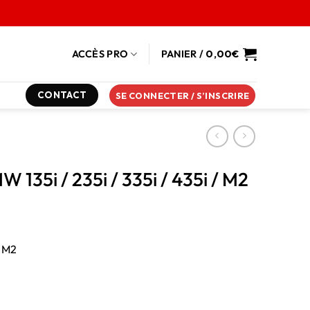
ACCÈS PRO
PANIER /
0,00
€
CONTACT
SE CONNECTER / S’INSCRIRE
 135i / 235i / 335i / 435i / M2
/ M2