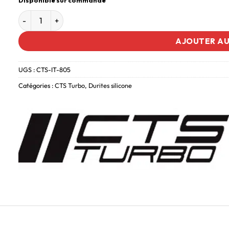
AJOUTER AU
UGS :
CTS-IT-805
Catégories :
CTS Turbo
,
Durites silicone