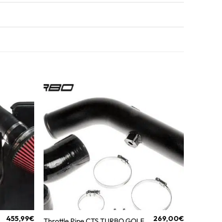
455,99
€
269,00
€
Throttle Pipe CTS TURBO GOLF