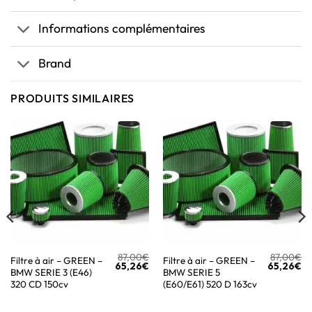
Informations complémentaires
Brand
PRODUITS SIMILAIRES
87,00
€
87,00
€
Filtre à air – GREEN –
Filtre à air – GREEN –
65,26
€
65,26
€
BMW SERIE 3 (E46)
BMW SERIE 5
320 CD 150cv
(E60/E61) 520 D 163cv