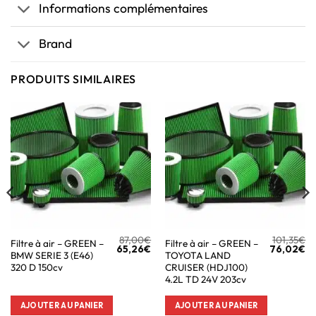
Informations complémentaires
Brand
PRODUITS SIMILAIRES
87,00
€
101,35
€
Filtre à air – GREEN –
Filtre à air – GREEN –
65,26
€
76,02
€
BMW SERIE 3 (E46)
TOYOTA LAND
320 D 150cv
CRUISER (HDJ100)
4.2L TD 24V 203cv
AJOUTER AU PANIER
AJOUTER AU PANIER