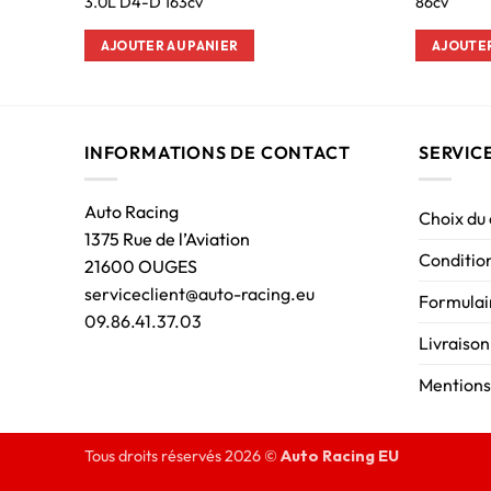
3.0L D4-D 163cv
86cv
AJOUTER AU PANIER
AJOUTER
INFORMATIONS DE CONTACT
SERVIC
Auto Racing
Choix du
1375 Rue de l’Aviation
Condition
21600 OUGES
serviceclient@auto-racing.eu
Formulair
09.86.41.37.03
Livraison
Mentions
Tous droits réservés 2026 ©
Auto Racing EU