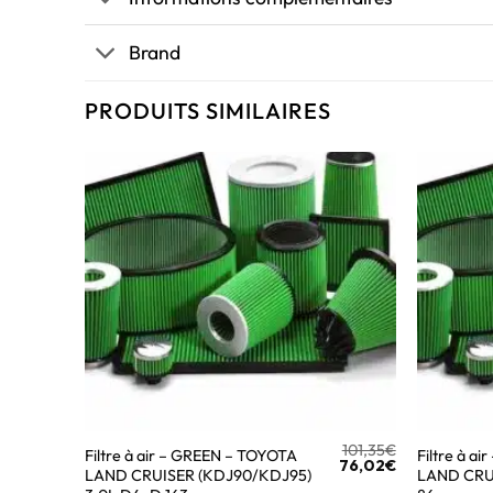
Brand
PRODUITS SIMILAIRES
101,35
€
Filtre à air – GREEN – TOYOTA
Filtre à a
76,02
€
LAND CRUISER (KDJ90/KDJ95)
LAND CRUI