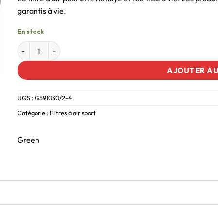
garantis à vie.
En stock
AJOUTER AU
UGS :
G591030/2-4
Catégorie :
Filtres à air sport
Green