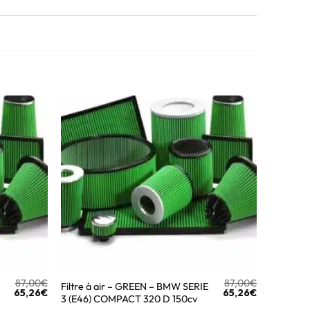
87,00
€
87,00
€
Filtre à air – GREEN – BMW SERIE
65,26
€
65,26
€
3 (E46) COMPACT 320 D 150cv