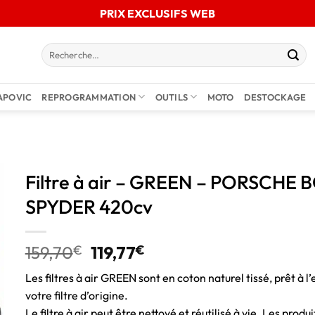
PRIX EXCLUSIFS WEB
APOVIC
REPROGRAMMATION
OUTILS
MOTO
DESTOCKAGE
Filtre à air – GREEN – PORSCHE B
SPYDER 420cv
159,70
€
119,77
€
Les filtres à air GREEN sont en coton naturel tissé, prêt à l’
votre filtre d’origine.
Le filtre à air peut être nettoyé et réutilisé à vie. Les pro