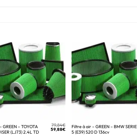
79,84
€
ir – GREEN – TOYOTA
Filtre à air – GREEN – BMW SERIE
59,88
€
SER (LJ73) 2.4L TD
5 (E39) 520 D 136cv