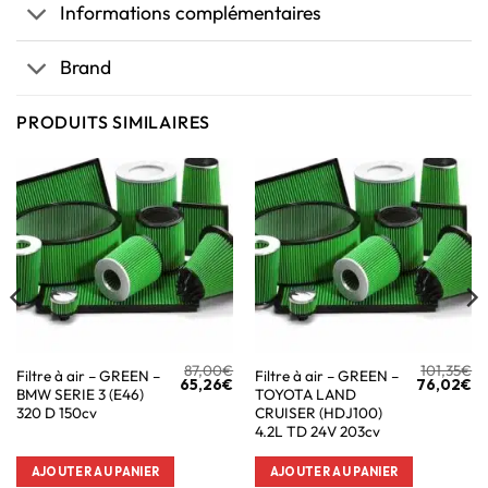
Informations complémentaires
Brand
PRODUITS SIMILAIRES
87,00
€
101,35
€
Filtre à air – GREEN –
Filtre à air – GREEN –
65,26
€
76,02
€
BMW SERIE 3 (E46)
TOYOTA LAND
320 D 150cv
CRUISER (HDJ100)
4.2L TD 24V 203cv
AJOUTER AU PANIER
AJOUTER AU PANIER