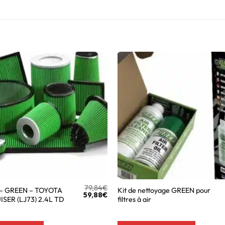
79,84
€
ir – GREEN – TOYOTA
Kit de nettoyage GREEN pour
59,88
€
SER (LJ73) 2.4L TD
filtres à air