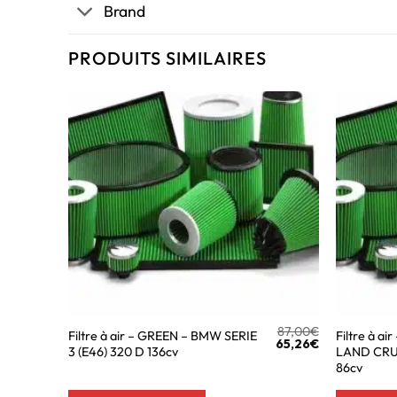
Brand
PRODUITS SIMILAIRES
87,00
€
Filtre à air – GREEN – BMW SERIE
Filtre à a
65,26
€
3 (E46) 320 D 136cv
LAND CRUI
86cv