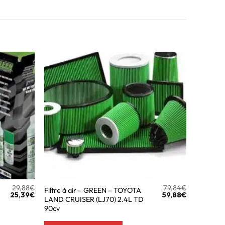
29,88
€
79,84
€
Filtre à air – GREEN – TOYOTA
25,39
€
59,88
€
LAND CRUISER (LJ70) 2.4L TD
90cv