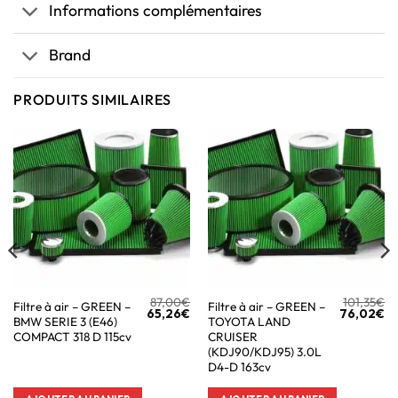
Informations complémentaires
Brand
PRODUITS SIMILAIRES
87,00
€
101,35
€
Filtre à air – GREEN –
Filtre à air – GREEN –
65,26
€
76,02
€
BMW SERIE 3 (E46)
TOYOTA LAND
COMPACT 318 D 115cv
CRUISER
(KDJ90/KDJ95) 3.0L
D4-D 163cv