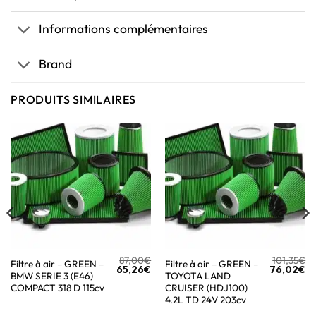
Informations complémentaires
Brand
PRODUITS SIMILAIRES
87,00
€
101,35
€
Filtre à air – GREEN –
Filtre à air – GREEN –
65,26
€
76,02
€
BMW SERIE 3 (E46)
TOYOTA LAND
COMPACT 318 D 115cv
CRUISER (HDJ100)
4.2L TD 24V 203cv