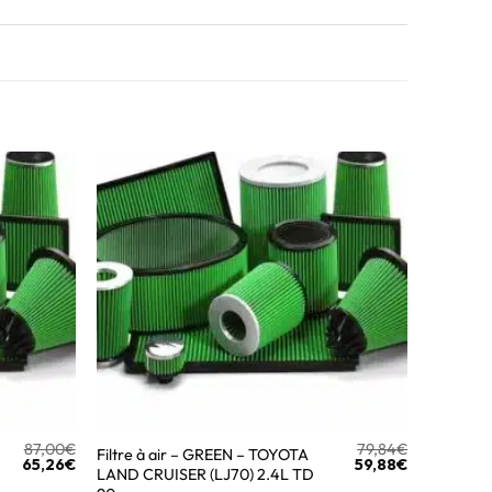
87,00
€
79,84
€
Filtre à air – GREEN – TOYOTA
65,26
€
59,88
€
LAND CRUISER (LJ70) 2.4L TD