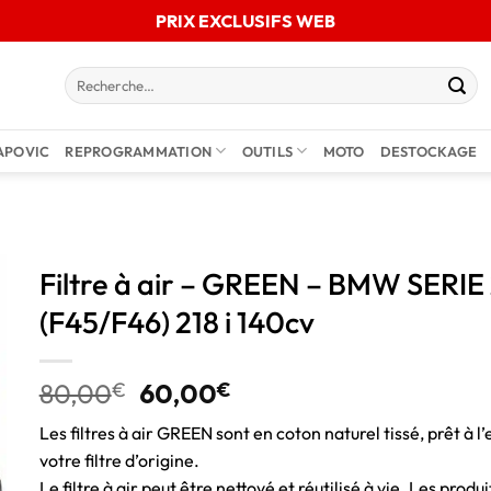
PRIX EXCLUSIFS WEB
APOVIC
REPROGRAMMATION
OUTILS
MOTO
DESTOCKAGE
Filtre à air – GREEN – BMW SER
(F45/F46) 218 i 140cv
80,00
€
60,00
€
Les filtres à air GREEN sont en coton naturel tissé, prêt à l’
votre filtre d’origine.
Le filtre à air peut être nettoyé et réutilisé à vie. Les pro