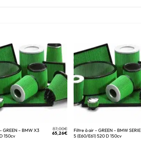
87,00
€
ir – GREEN – BMW X3
Filtre à air – GREEN – BMW SERIE
65,26
€
 D 150cv
5 (E60/E61) 520 D 150cv