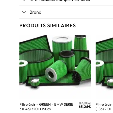
Brand
PRODUITS SIMILAIRES
87,00
€
Filtre à air – GREEN – BMW SERIE
Filtre à a
65,26
€
3 (E46) 320 D 150cv
(E83) 2.0L