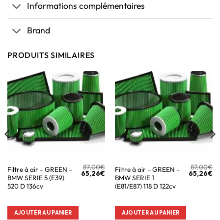
Informations complémentaires
Brand
PRODUITS SIMILAIRES
87,00
€
87,00
€
Filtre à air – GREEN –
Filtre à air – GREEN –
65,26
€
65,26
€
BMW SERIE 5 (E39)
BMW SERIE 1
520 D 136cv
(E81/E87) 118 D 122cv
AJOUTER AU PANIER
AJOUTER AU PANIER